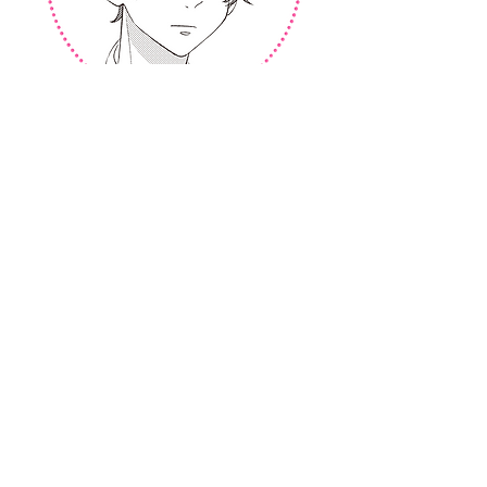
佐々 蒼
(CV:小林 裕介)
​小学生の頃からの幼馴染。
クールにみえて人の感情には敏感で…
２
人のことをずっと見守っている。