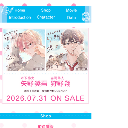
Home
Shop
Movie
Character
Introduction
Data
配信限定