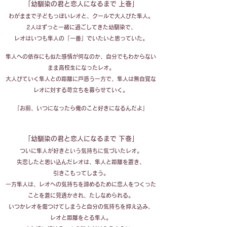
「幼馴染の君と恋人になるまで 上巻」
わがままで子どもっぽいレオと、クールで大人びた隼人。
2人はずっと一緒に過ごしてきた幼馴染で、
レオはいつも隼人の「一番」でいたいと思っていた。
隼人への依存にも似た感情が何なのか、自分でもわからない
まま高校生になったレオ。
大人びていく隼人との距離に戸惑う一方で、隼人は無自覚な
レオに対する苛立ちを募らせていく。
「お前、いつになったら俺のこと好きになるんだよ」
「幼馴染の君と恋人になるまで 下巻」
ついに隼人が好きという気持ちに気づいたレオ。
失恋したと思い込んだレオは、隼人と距離を置き、
引きこもってしまう。
一方隼人は、レオへの気持ちを諦めるために恋人をつくった
ことを蒼に見透かされ、たしなめられる。
いつかレオを傷つけてしまうと自分の気持ちを抑え込み、
レオと距離をとる隼人。